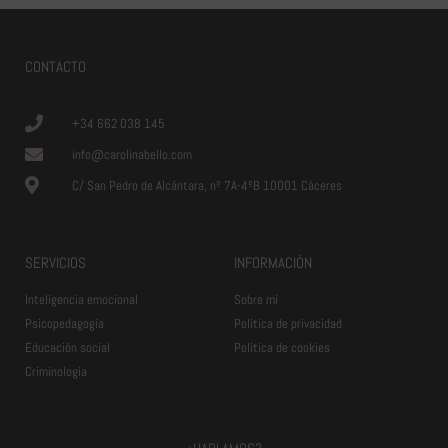
CONTACTO
+34 662 038 145
info@carolinabello.com
C/ San Pedro de Alcántara, nº 7A-4ºB 10001 Cáceres
SERVICIOS
INFORMACIÓN
Inteligencia emocional
Sobre mí
Psicopedagogía
Política de privacidad
Educación social
Política de cookies
Criminología