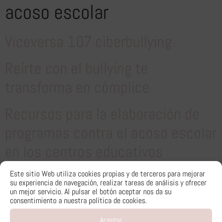
acoso escolar
Viceversa 107 ciberbullying
Reírte con el bullying te
transforma en cómplice
Recursos para la elaboración de
programas contra el acoso escolar
en los centros educativos
Este sitio Web utiliza cookies propias y de terceros para mejorar
←
older
su experiencia de navegación, realizar tareas de análisis y ofrecer
un mejor servicio. Al pulsar el botón aceptar nos da su
consentimiento a nuestra política de cookies.
Aceptar