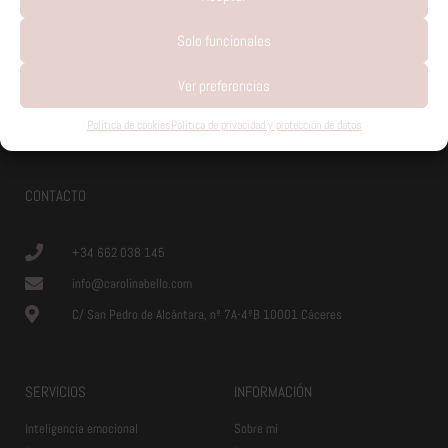
Solo funcionales
Ver preferencias
© 2026 Carolina Bello
Política de cookies
Política de privacidad y protección de datos
CONTACTO
+34 662 038 145
info@carolinabello.com
C/ San Pedro de Alcántara, nº 7A-4ºB 10001 Cáceres
SERVICIOS
INFORMACIÓN
Inteligencia emocional
Sobre mí